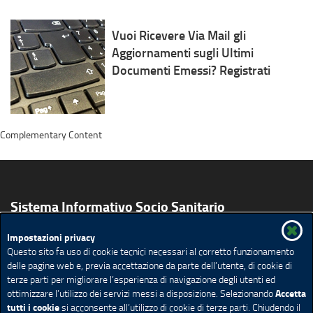
Vuoi Ricevere Via Mail gli
Aggiornamenti sugli Ultimi
Documenti Emessi? Registrati
Complementary Content
Sistema Informativo Socio Sanitario
Impostazioni privacy
Il Sistema Informativo Socio Sanitario
Questo sito fa uso di cookie tecnici necessari al corretto funzionamento
Servizi per il territorio
La Privacy nel SISS
delle pagine web e, previa accettazione da parte dell’utente, di cookie di
Accesso alla documentazione
terze parti per migliorare l’esperienza di navigazione degli utenti ed
Accetta
ottimizzare l’utilizzo dei servizi messi a disposizione. Selezionando
Feed Rss
Mappa del sito
tutti i cookie
si acconsente all’utilizzo di cookie di terze parti. Chiudendo il