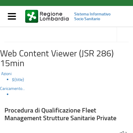
Procedura
Salta
al
di
Sistema Informativo
contenuto
Mostra/nascondi
Socio Sanitario
principale
navigazione
Qualificazione
accedi
alle
Servizi per il territorio
Fleet
sotto
sezioni
Management
Web Content Viewer (JSR 286)
Strutture
15min
Sanitarie
Azioni
${title}
Private
Caricamento...
Procedura di Qualificazione Fleet
Management Strutture Sanitarie Private