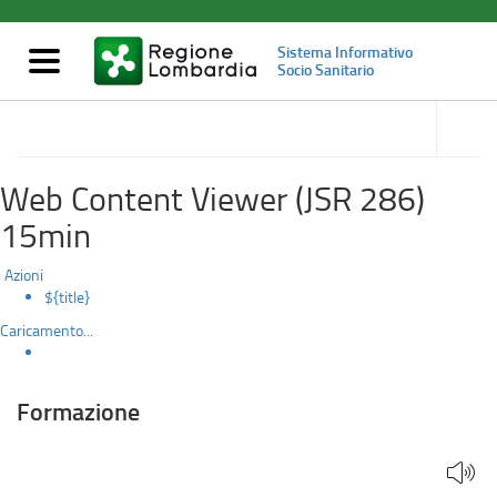
Formazione
Salta
al
Sistema Informativo
contenuto
Mostra/nascondi
Socio Sanitario
principale
navigazione
accedi
alle
Servizi per il territorio
sotto
sezioni
Web Content Viewer (JSR 286)
15min
Azioni
${title}
Caricamento...
Formazione