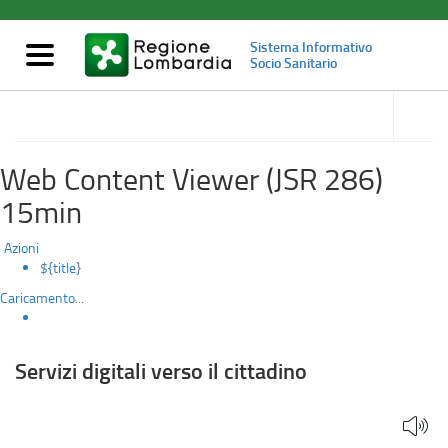
Servizi
Salta
al
digitali
Sistema Informativo
contenuto
Mostra/nascondi
Socio Sanitario
principale
navigazione
verso
accedi
alle
Il Sistema Informativo Socio Sanitario
il
sotto
sezioni
cittadino
Web Content Viewer (JSR 286)
15min
Azioni
${title}
Caricamento...
Servizi digitali verso il cittadino