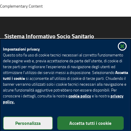
Complementary Content
Sistema Informativo Socio Sanitario
Impostazioni privacy
Il Sistema Informativo Socio Sanitario
Questo sito fa uso di cookie tecnici necessari al corretto funzionamento
Servizi per il territorio
La Privacy nel SISS
delle pagine web e, previa accettazione da parte dell’utente, di cookie di
Accesso alla documentazione
terze parti per migliorare l’esperienza di navigazione degli utenti ed
Accetta
ottimizzare l’utilizzo dei servizi messi a disposizione. Selezionando
Feed Rss
Mappa del sito
tutti i cookie
si acconsente all’utilizzo di cookie di terze parti. Chiudendo il
banner verranno utilizzati solo i cookie tecnici necessari alla navigazione e
Redazione
Privacy
Note legali
Accessibilità
alcune funzionalità aggiuntive potrebbero non essere disponibili. Per
Cookie policy
Impostazione Cookie
cookie policy
privacy
conoscere i dettagli, consulta la nostra
e la nostra
policy.
© Copyright Regione Lombardia tutti i diritti riservati - C.F.
Personalizza
Accetta tutti i cookie
80050050154 - Piazza Città di Lombardia 1 - 20124 Milano