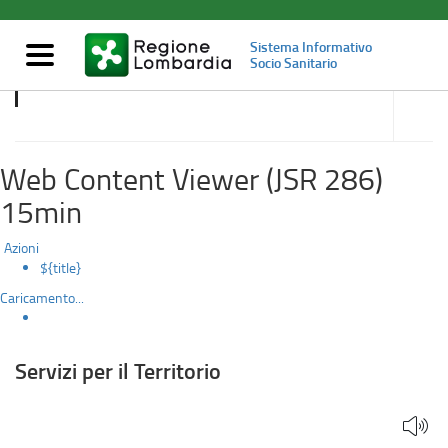
Servizi
Salta
al
per
Sistema Informativo
contenuto
Mostra/nascondi
Socio Sanitario
principale
navigazione
il
accedi
alle
Servizi per il territorio
Territorio
sotto
sezioni
Web Content Viewer (JSR 286)
15min
Azioni
${title}
Caricamento...
Servizi per il Territorio